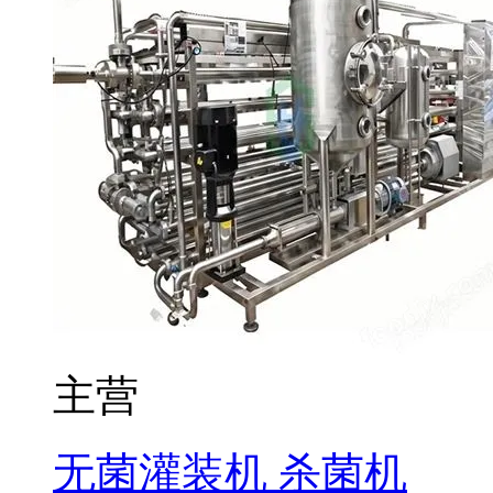
主营
无菌灌装机 杀菌机