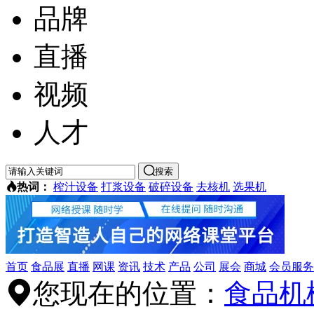
品牌
直播
视频
人才

搜索

热词：
榨汁设备
打浆设备
破碎设备
去核机
选果机
首页
食品展
直播
网课
资讯
技术
产品
公司
展会
商城
会员服务
您现在的位置：
食品机
