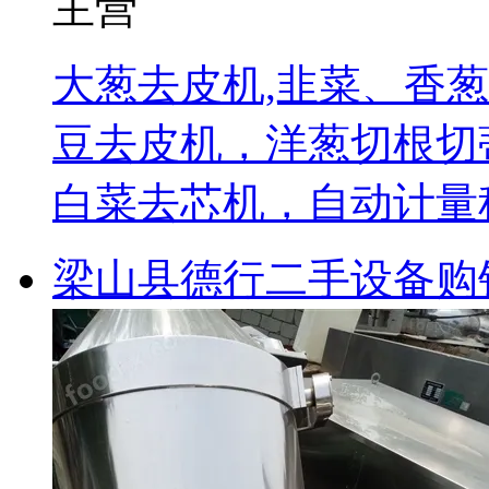
主营
大葱去皮机,韭菜、香
豆去皮机，洋葱切根切
白菜去芯机，自动计量
梁山县德行二手设备购